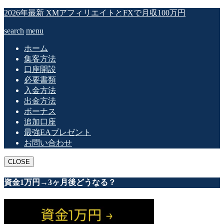
2026年最新 XMアフィリエイトとFXで月収100万円
search
menu
ホーム
集客方法
口座開設
必要書類
入金方法
出金方法
ボーナス
追加口座
最強EAプレゼント
お問い合わせ
CLOSE
資金1万円→3ヶ月後どうなる？