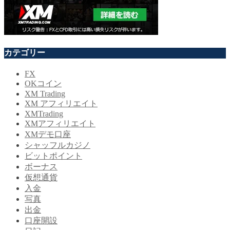
カテゴリー
FX
OKコイン
XM Trading
XM アフィリエイト
XMTrading
XMアフィリエイト
XMデモ口座
シャッフルカジノ
ビットポイント
ボーナス
仮想通貨
入金
写真
出金
口座開設