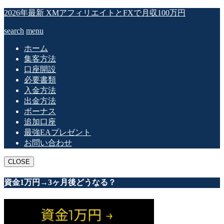
2026年最新 XMアフィリエイトとFXで月収100万円
search
menu
ホーム
集客方法
口座開設
必要書類
入金方法
出金方法
ボーナス
追加口座
最強EAプレゼント
お問い合わせ
CLOSE
資金1万円→3ヶ月後どうなる？