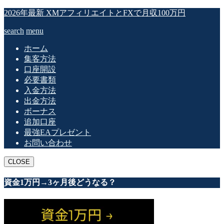
2026年最新 XMアフィリエイトとFXで月収100万円
search
menu
ホーム
集客方法
口座開設
必要書類
入金方法
出金方法
ボーナス
追加口座
最強EAプレゼント
お問い合わせ
CLOSE
資金1万円→3ヶ月後どうなる？