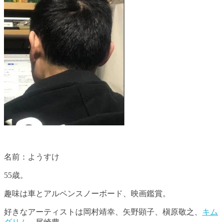
名前：ようすけ
55歳。
趣味は車とアルペンスノーボード、映画鑑賞。
好きなアーティストは岡村靖幸、矢野顕子、槇原敬之、
キム