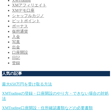
XMTrading
XMアフィリエイト
XMデモ口座
シャッフルカジノ
ビットポイント
ボーナス
仮想通貨
入金
写真
出金
口座開設
日記
登録
人気の記事
最大650万円を受け取る方法
XMTradingの登録・口座開設のやり方・できない場合の対処
法
XMTrading口座開設・住所確認書類などの必要書類