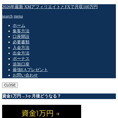
2026年最新 XMアフィリエイトとFXで月収100万円
search
menu
ホーム
集客方法
口座開設
必要書類
入金方法
出金方法
ボーナス
追加口座
最強EAプレゼント
お問い合わせ
CLOSE
資金1万円→3ヶ月後どうなる？