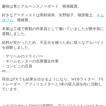
趣味は車とアルペンスノーボード、映画鑑賞。
好きなアーティストは岡村靖幸、矢野顕子、槇原敬之、
キム
ダリム
、尾崎豊。
本業は工場で夜勤の作業員として働いていましたが数年前に
退職しました。
給料が安かったため、不足分を補うために様々なアルバイト
を経験しました。
・デリヘルのドライバー
・ホームセンターの在庫撤去作業
・コンビニの店員
etc…
現在はFXでも結果を出せるようになり、WEBライター、FX
トレーダー、アフィリエイターと3本の収入源を柱に活動し
ています。
このブログからXMの口座開設、アフィリエイトパートナー