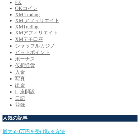
FX
OKコイン
XM Trading
XM アフィリエイト
XMTrading
XMアフィリエイト
XMデモ口座
シャッフルカジノ
ビットポイント
ボーナス
仮想通貨
入金
写真
出金
口座開設
日記
登録
人気の記事
最大650万円を受け取る方法