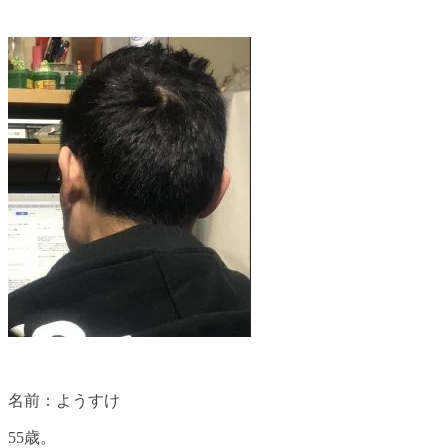
名前：ようすけ
55歳。