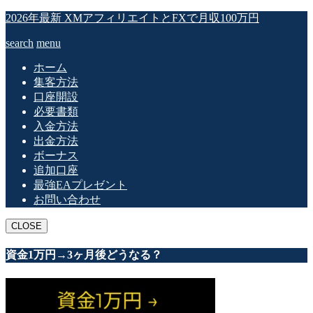
2026年最新 XMアフィリエイトとFXで月収100万円
search
menu
ホーム
集客方法
口座開設
必要書類
入金方法
出金方法
ボーナス
追加口座
最強EAプレゼント
お問い合わせ
CLOSE
資金1万円→3ヶ月後どうなる？