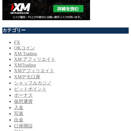
カテゴリー
FX
OKコイン
XM Trading
XM アフィリエイト
XMTrading
XMアフィリエイト
XMデモ口座
シャッフルカジノ
ビットポイント
ボーナス
仮想通貨
入金
写真
出金
口座開設