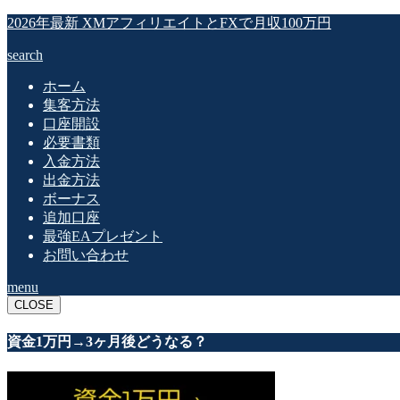
2026年最新 XMアフィリエイトとFXで月収100万円
search
ホーム
集客方法
口座開設
必要書類
入金方法
出金方法
ボーナス
追加口座
最強EAプレゼント
お問い合わせ
menu
CLOSE
資金1万円→3ヶ月後どうなる？