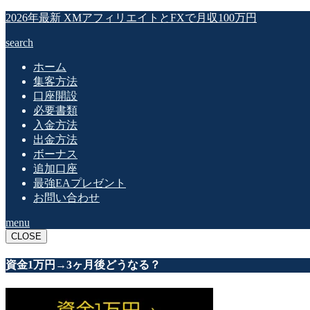
2026年最新 XMアフィリエイトとFXで月収100万円
search
ホーム
集客方法
口座開設
必要書類
入金方法
出金方法
ボーナス
追加口座
最強EAプレゼント
お問い合わせ
menu
CLOSE
資金1万円→3ヶ月後どうなる？