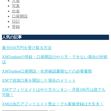
入金
写真
出金
口座開設
日記
登録
人気の記事
最大650万円を受け取る方法
XMTradingの登録・口座開設のやり方・できない場合の対処
法
XMTrading口座開設・住所確認書類などの必要書類
XMで追加口座を開設した場合のメリット
XMアフィリエイトはやり方カンタン・月収100万は誰でも
可能！
XMは自己アフィリエイト禁止！でも家族登録は大丈夫！