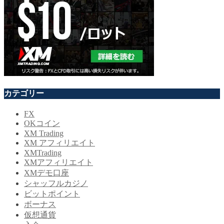
カテゴリー
FX
OKコイン
XM Trading
XM アフィリエイト
XMTrading
XMアフィリエイト
XMデモ口座
シャッフルカジノ
ビットポイント
ボーナス
仮想通貨