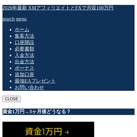
2026年最新 XMアフィリエイトとFXで月収100万円
search
menu
ホーム
集客方法
口座開設
必要書類
入金方法
出金方法
ボーナス
追加口座
最強EAプレゼント
お問い合わせ
CLOSE
資金1万円→3ヶ月後どうなる？