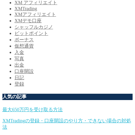
XM アフィリエイト
XMTrading
XMアフィリエイト
XMデモ口座
シャッフルカジノ
ビットポイント
ボーナス
仮想通貨
入金
写真
出金
口座開設
日記
登録
人気の記事
最大650万円を受け取る方法
XMTradingの登録・口座開設のやり方・できない場合の対処
法