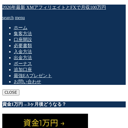
2026年最新 XMアフィリエイトとFXで月収100万円
search
menu
ホーム
集客方法
口座開設
必要書類
入金方法
出金方法
ボーナス
追加口座
最強EAプレゼント
お問い合わせ
CLOSE
資金1万円→3ヶ月後どうなる？